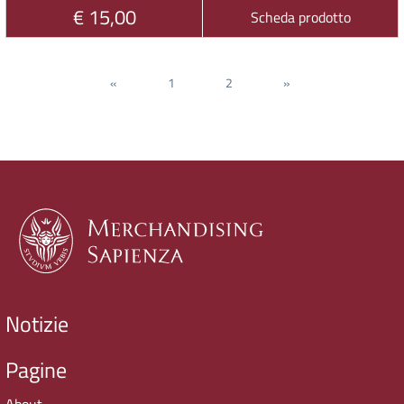
€ 15,00
Scheda prodotto
«
1
2
»
Notizie
Pagine
About