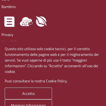
Bambino
Privacy
Accesibility
Questo sito utilizza solo cookie tecnici, per il corretto
Cookie Policy
funzionamento delle pagine web e per il miglioramento dei
Virtual tour
servizi. Se vuoi saperne di più usa il tasto "maggiori
informazioni". Cliccando su "Accetto" acconsenti all'uso dei
cookie.
Puoi consultare la nostra Cookie Policy.
Sapienza Università di Roma
Piazzale Aldo Moro 5, 00185 Roma T (+39) 06 49911 Codice
Accetto
fiscale 80209930587 / Partita IVA: 02133771002
Maggiori Informazioni