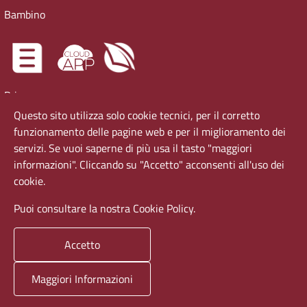
Bambino
Privacy
Questo sito utilizza solo cookie tecnici, per il corretto
Accessibilità
funzionamento delle pagine web e per il miglioramento dei
Cookie Policy
servizi. Se vuoi saperne di più usa il tasto "maggiori
Virtual tour
informazioni". Cliccando su "Accetto" acconsenti all'uso dei
cookie.
Puoi consultare la nostra Cookie Policy.
Sapienza Università di Roma
Accetto
Piazzale Aldo Moro 5, 00185 Roma T (+39) 06 49911 Codice
fiscale 80209930587 / Partita IVA: 02133771002
Maggiori Informazioni