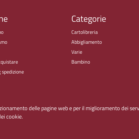
ne
Categorie
mo
Cartolibreria
amo
Abbigliamento
i
Varie
quistare
Bambino
g spedizione
unzionamento delle pagine web e per il miglioramento dei servi
dei cookie.